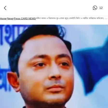
12
দক্ষিণ দমদম ও বিধাননগর পুর এলাকা জুড়ে বেআইনি নির্মাণ ও আর্থিক অনিয়মের অভিযোগ, রাজনৈতিক বিতর্ক তুঙ্গে
Home
/
News
/
Press CARD NEWS
/