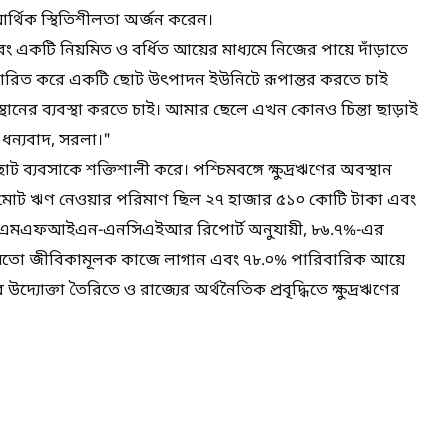
র্থিক স্থিতিশীলতা অর্জন করেন।
এবং একটি নিয়মিত ও বর্ধিত আয়ের মাধ্যমে নিজের পায়ে দাঁড়াতে
ারিত করে একটি ছোট উৎপাদন ইউনিটে রূপান্তর করতে চাই
ের ব্যবস্থা করতে চাই। আমার ছেলে এখন কোনও চিন্তা ছাড়াই
 ধন্যবাদ, সরলা।"
ছোট ব্যবসাকে শক্তিশালী করে। পশ্চিমবঙ্গে ক্ষুদ্রঋণের অবস্থান
খানে মোট ঋণ নেওয়ার পরিমাণ ছিল ২৭ হাজার ৫১০ কোটি টাকা এবং
া। এমএফআইএন-এনসিএইআর রিপোর্ট অনুযায়ী, ৮৬.৭%-এর
ের মতো জীবিকামূলক কাজে লাগান এবং ৭৮.০% পারিবারিক আয়ে
্যোক্তা তৈরিতে ও রাজ্যের অর্থনৈতিক প্রবৃদ্ধিতে ক্ষুদ্রঋণের