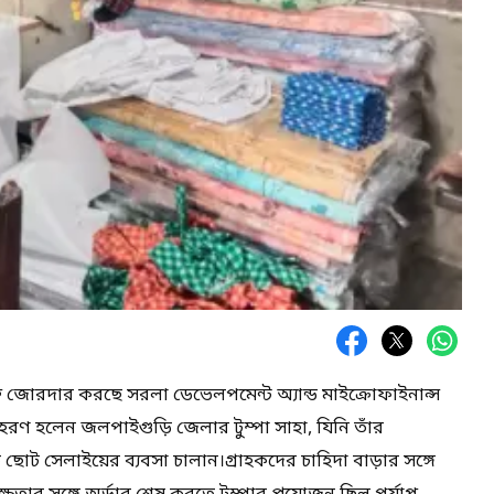
ুক্তি জোরদার করছে সরলা ডেভেলপমেন্ট অ্যান্ড মাইক্রোফাইনান্স
রণ হলেন জলপাইগুড়ি জেলার টুম্পা সাহা, যিনি তাঁর
োট সেলাইয়ের ব্যবসা চালান।গ্রাহকদের চাহিদা বাড়ার সঙ্গে