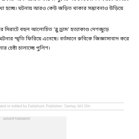
েখা হচ্ছে। ঘটনায় আরও কেউ জড়িত থাকার সম্ভাবনাও উড়িয়ে
র মিরাটে বহুল আলোচিত 'ব্লু ড্রাম' হত্যাকাণ্ড দেশজুড়ে
র স্মৃতি ফিরিয়ে এনেছে। বর্তমানে রুবিকে জিজ্ঞাসাবাদ করে
র চেষ্টা চালাচ্ছে পুলিশ।
ated or edited by Dailyhunt. Publisher: Samay 365 Din
ADVERTISEMENT