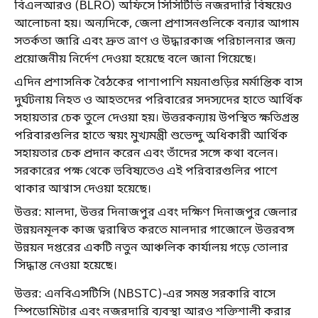
বিএলআরও (BLRO) অফিসে সিসিটিভি নজরদারি বিষয়েও
আলোচনা হয়। অন্যদিকে, জেলা প্রশাসনগুলিকে বন্যার আগাম
সতর্কতা জারি এবং দ্রুত ত্রাণ ও উদ্ধারকাজ পরিচালনার জন্য
প্রয়োজনীয় নির্দেশ দেওয়া হয়েছে বলে জানা গিয়েছে।
এদিন প্রশাসনিক বৈঠকের পাশাপাশি ময়নাগুড়ির মর্মান্তিক বাস
দুর্ঘটনায় নিহত ও আহতদের পরিবারের সদস্যদের হাতে আর্থিক
সহায়তার চেক তুলে দেওয়া হয়। উত্তরকন্যায় উপস্থিত ক্ষতিগ্রস্ত
পরিবারগুলির হাতে স্বয়ং মুখ্যমন্ত্রী শুভেন্দু অধিকারী আর্থিক
সহায়তার চেক প্রদান করেন এবং তাঁদের সঙ্গে কথা বলেন।
সরকারের পক্ষ থেকে ভবিষ্যতেও এই পরিবারগুলির পাশে
থাকার আশ্বাস দেওয়া হয়েছে।
উত্তর: মালদা, উত্তর দিনাজপুর এবং দক্ষিণ দিনাজপুর জেলার
উন্নয়নমূলক কাজ ত্বরান্বিত করতে মালদার গাজোলে উত্তরবঙ্গ
উন্নয়ন দপ্তরের একটি নতুন আঞ্চলিক কার্যালয় গড়ে তোলার
সিদ্ধান্ত নেওয়া হয়েছে।
উত্তর: এনবিএসটিসি (NBSTC)-এর সমস্ত সরকারি বাসে
স্পিডোমিটার এবং নজরদারি ব্যবস্থা আরও শক্তিশালী করার