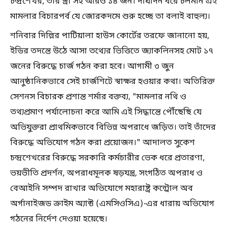
চন্দ্রশেখর, তাঁর স্ত্রী সহ আরও ১৪ জন। দীর্ঘদিন ধরে চলমান এই
মামলার বিচারপর্ব যে জোরকদমে শুরু হচ্ছে তা বলাই বাহুল্য।
শনিবার দিল্লির পাটিয়ালা হাউস কোর্টের তরফে জানানো হয়,
ইডির তদন্তে উঠে আসা তথ্যের ভিত্তিতে জ্যাকলিনসহ মোট ১৭
জনের বিরুদ্ধে চার্জ গঠন করা হবে। আগামী ৩ জুন
আনুষ্ঠানিকভাবে সেই চার্জশিটে স্বাক্ষর হওয়ার কথা। অতিরিক্ত
সেশনস বিচারক প্রশান্ত শর্মার বক্তব্য, "মামলার নথি ও
তথ্যপ্রমাণ পর্যালোচনা করে আমি এই সিদ্ধান্তে পৌঁছেছি যে
অভিযুক্তরা প্রাথমিকভাবে বিভিন্ন অপরাধে জড়িত। তাই তাঁদের
বিরুদ্ধে অভিযোগ গঠন করা প্রয়োজন।" আদালত সুকেশ
চন্দ্রশেখরের বিরুদ্ধে সরকারি কর্মচারীর ভেক ধরে প্রতারণা,
ভয়ভীতি প্রদর্শন, অপরাধমূলক ষড়যন্ত্র, সংগঠিত অপরাধ ও
বেআইনি সম্পদ রাখার অভিযোগে মহারাষ্ট্র কন্ট্রোল অব
অর্গানাইজড ক্রাইম অ্যাক্ট (এমসিওসিএ)-এর ধারায় অভিযোগ
গঠনের নির্দেশ দেওয়া হয়েছে।