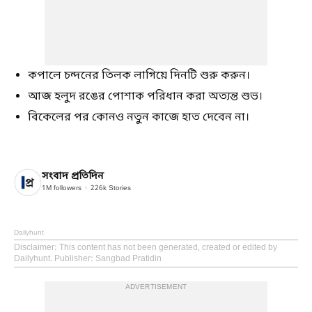
কপালে চন্দনের তিলক লাগিয়ে দিনটি শুরু করুন।
আজ হলুদ রঙের পোশাক পরিধান করা অত্যন্ত শুভ।
বিকেলের পর কোনও নতুন কাজে হাত দেবেন না।
সংবাদ প্রতিদিন
1M
followers
226k
Stories
Dailyhunt
Disclaimer
: This content has not been generated, created or edited by
Dailyhunt. Publisher: Sangbad Pratidin
ADVERTISEMENT