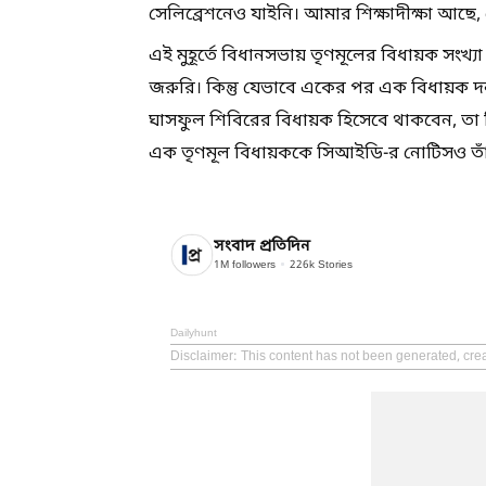
সেলিব্রেশনেও যাইনি। আমার শিক্ষাদীক্ষা 
এই মুহূর্তে বিধানসভায় তৃণমূলের বিধায়ক সংখ
জরুরি। কিন্তু যেভাবে একের পর এক বিধায়ক 
ঘাসফুল শিবিরের বিধায়ক হিসেবে থাকবেন, তা 
এক তৃণমূল বিধায়ককে সিআইডি-র নোটিসও তাঁদে
সংবাদ প্রতিদিন
1M
followers
226k
Stories
Dailyhunt
Disclaimer
: This content has not been generated, cre