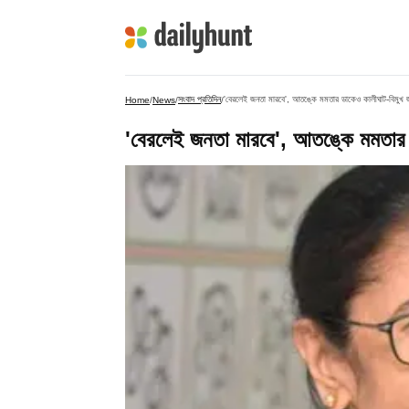
সংবাদ প্রতিদিন
'বেরলেই জনতা মারবে', আতঙ্কে মমতার ডাকেও কালীঘাট-বিমুখ জ
Home
/
News
/
/
'বেরলেই জনতা মারবে', আতঙ্কে মমতার ড