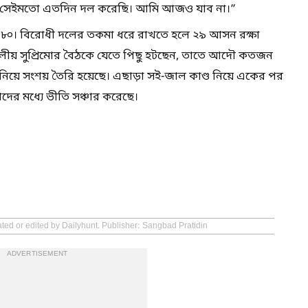
আছে, সেইমতো এতদিন দল করেছি। আমি আজও যাব না।”
্যা ৮০। বিরোধী দলের তকমা ধরে রাখতে হলে ২৯ আসন রক্ষা
দলীয় সুপ্রিমোর বৈঠকে যেতে পিছু হটছেন, তাতে আদৌ কতজন
নিয়ে সংশয় তৈরি হয়েছে। এছাড়া সই-জাল কাণ্ড নিয়ে একের পর
র মধ্যে ভীতি সঞ্চার করেছে।
ated or edited by Dailyhunt. Publisher: Sangbad Pratidin
ADVERTISEMENT