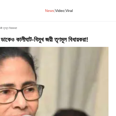
|
|
News
Video
Viral
য়ী তৃণমূল বিধায়করা!
াকেও কালীঘাট-বিমুখ জয়ী তৃণমূল বিধায়করা!