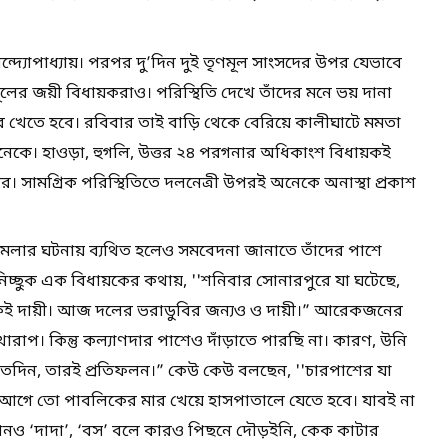
ন্দ্যোপাধ্যায়। পরপর দু’দিন দুই তৃণমূল সাংসদের উপর যেভাবে
ের জয়ী বিধায়করাও। পরিস্থিতি দেখে তাঁদের মনে ভয় দানা
 খেতে হবে। রবিবার তাই বাড়ি থেকে বেরিয়ে কালীঘাটে মমতা
নেকে। হাওড়া, হুগলি, উত্তর ২৪ পরগনার অধিকাংশ বিধায়কই
সামগ্রিক পরিস্থিতিতে দলনেত্রী উপরই অনেকে অনাস্থা প্রকাশ
মলার ঘটনায় ব্যথিত হলেও সমবেদনা জানাতে তাঁদের পাশে
অনিচ্ছুক এক বিধায়কের কথায়, ''শনিবার সোনারপুরে যা ঘটেছে,
ভিষেকই দায়ী। আজ দলের ভরাডুবির জন্যও ও দায়ী।” আরেকজনের
 খারাপ। কিন্তু কল্যাণদার পাশেও দাঁড়াতে পারছি না। কারণ, উনি
েন এতদিন, তারই প্রতিফলন।” কেউ কেউ বলছেন, ''চারপাশের যা
র আগে তো পাবলিকের মার খেয়ে হাসপাতালে যেতে হবে। যাবই না
ও ‘দাদা’, ‘বস’ বলে কারও পিছনে দৌড়ইনি, কেক কাটার