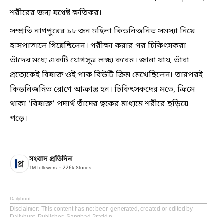
শরীরের জন্য যথেষ্ট ক্ষতিকর।
সম্প্রতি নাগপুরের ১৮ জন মহিলা কিডনিজনিত সমস্যা নিয়ে
হাসপাতালে গিয়েছিলেন। পরীক্ষা করার পর চিকিৎসকরা
তাঁদের মধ্যে একটি যোগসূত্র লক্ষ্য করেন। জানা যায়, তাঁরা
প্রত্যেকেই বিষাক্ত ওই পাক বিউটি ক্রিম মেখেছিলেন। তারপরই
কিডনিজনিত রোগে আক্রান্ত হন। চিকিৎসকদের মতে, ক্রিমে
থাকা ‘বিষাক্ত’ পদার্থ তাঁদের ত্বকের মাধ্যমে শরীরে ছড়িয়ে
পড়ে।
সংবাদ প্রতিদিন
1M
followers
226k
Stories
Dailyhunt
Disclaimer
: This content has not been generated, created or edited by
Dailyhunt. Publisher: Sangbad Pratidin