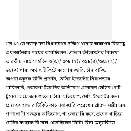
গত ১৭ মে শতদ্রু দত্ত বিধাননগর দক্ষিণ থানায় অরূপের বিরুদ্ধে
এফআইআর দায়ের করেছিলেন। প্রাক্তন ক্রীড়ামন্ত্রীর বিরুদ্ধে
ভারতীয় ন্যায় সংহতির ৩(৫)/ ৩০৮ (২)/ ৩১৮(৪)/৩৫১(২)/
৬১(২) ধারা অর্থাৎ টিকিটে কালোবাজারি, চাঁদাবাজি,
অপরাধমূলক ভীতি প্রদর্শন, মেসির ইভেন্টের নিরাপত্তায়
গাফিলতি, প্রতারণা ইত্যাদির অভিযোগ এনেছেন মেসির গোট
টুরের আয়োজক শতদ্রু। তাঁর অভিযোগ, মেসি ইভেন্টের জন্য
প্রায় ২২ হাজার টিকিট কালোবাজারি করেছেন প্রাক্তন মন্ত্রী। এর
পাশাপাশি শতদ্রুর অভিযোগ, গা জোয়ারি করে, প্রভাব খাটিয়ে
মেসির কাছাকাছি চলে এসেছিলেন তিনি। বিনা অনুমতিতে