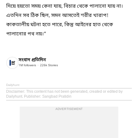
দিয়ে হয়তো সময় কেনা যায়, বিচার থেকে পালানো যায় না।
এতদিন সব ঠিক ছিল, সমন আসতেই শরীর খারাপ!
কাকতালীয় ঘটনা হতে পারে, কিন্তু আইনের হাত থেকে
পালানোর পথ নয়।”
সংবাদ প্রতিদিন
1M
followers
226k
Stories
Dailyhunt
Disclaimer
: This content has not been generated, created or edited by
Dailyhunt. Publisher: Sangbad Pratidin
ADVERTISEMENT