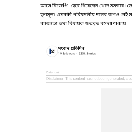
আসে বিজেপি। হেরে গিয়েছেন খোদ মমতার। ভ
তৃণমূল। এমনকী পরিষদলীয় দলের রাশও নেই মমতা বন
বামনেতা তথা বিধায়ক ঋতব্রত বন্দ্যোপাধ্যায়।
সংবাদ প্রতিদিন
1M
followers
225k
Stories
Dailyhunt
Disclaimer
: This content has not been generated, cre