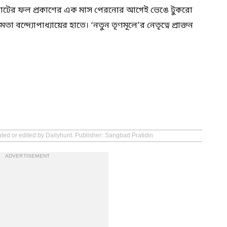
োটের ফল প্রকাশের এক মাস পেরনোর আগেই ভেঙে টুকরো
্দ্যোপাধ্যায়ের হাতে। ‘নতুন তৃণমূলে’র নেতৃত্বে প্রাক্তন
ated or edited by Dailyhunt. Publisher: Sangbad Pratidin
ADVERTISEMENT