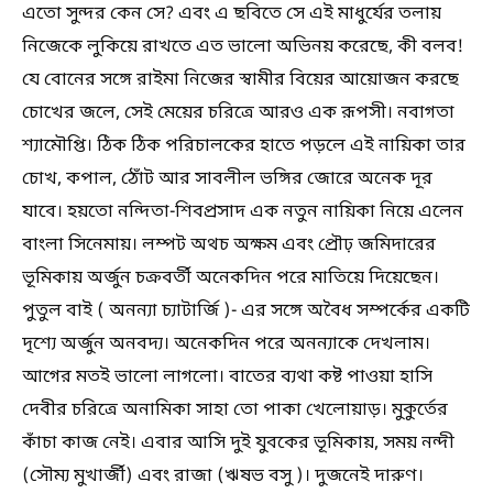
এতো সুন্দর কেন সে? এবং এ ছবিতে সে এই মাধুর্যের তলায়
নিজেকে লুকিয়ে রাখতে এত ভালো অভিনয় করেছে, কী বলব!
যে বোনের সঙ্গে রাইমা নিজের স্বামীর বিয়ের আয়োজন করছে
চোখের জলে, সেই মেয়ের চরিত্রে আরও এক রূপসী। নবাগতা
শ্যামৌপ্তি। ঠিক ঠিক পরিচালকের হাতে পড়লে এই নায়িকা তার
চোখ, কপাল, ঠোঁট আর সাবলীল ভঙ্গির জোরে অনেক দূর
যাবে। হয়তো নন্দিতা-শিবপ্রসাদ এক নতুন নায়িকা নিয়ে এলেন
বাংলা সিনেমায়। লম্পট অথচ অক্ষম এবং প্রৌঢ় জমিদারের
ভূমিকায় অর্জুন চক্রবর্তী অনেকদিন পরে মাতিয়ে দিয়েছেন।
পুতুল বাই ( অনন্যা চ্যাটার্জি )- এর সঙ্গে অবৈধ সম্পর্কের একটি
দৃশ্যে অর্জুন অনবদ্য। অনেকদিন পরে অনন্যাকে দেখলাম।
আগের মতই ভালো লাগলো। বাতের ব্যথা কষ্ট পাওয়া হাসি
দেবীর চরিত্রে অনামিকা সাহা তো পাকা খেলোয়াড়। মুকুর্তের
কাঁচা কাজ নেই। এবার আসি দুই যুবকের ভূমিকায়, সময় নন্দী
(সৌম্য মুখার্জী) এবং রাজা (ঋষভ বসু )। দুজনেই দারুণ।