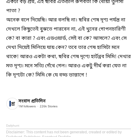
একটা বড় প্রশ্ন, এই ছবির এতগুলি রূপবতী কি ধোয়া তুলসী
পাতা ?
অনেক বলে দিয়েছি। আর বলছি না। ছবির শেষ দৃশ্য পর্যন্ত না
দেখলে কিছুতেই বুঝতে পারবেন না, এই খুনের গোপনচারিণী
কে? বা কারা ? এবং এডওয়ার্ড, সেই বা কে? আসলে? এবং সে
দেখা দিয়েই মিলিয়ে যায় কেন? তবে তার শেষ হাসিটা মনে
থাকে! আরও একটা কথা, ছবির শেষ দৃশ্যে হার্টথ্রব মিমি! দেখার
মত দৃশ্য। মনে সত্যি গেঁথে গেল। আরও একটু দীর্ঘ করা যেত না
কি দৃশ্যটা কে? মিমি কে যে বড্ড ভাল্লাগে !
সংবাদ প্রতিদিন
1M
followers
226k
Stories
Dailyhunt
Disclaimer
: This content has not been generated, created or edited by