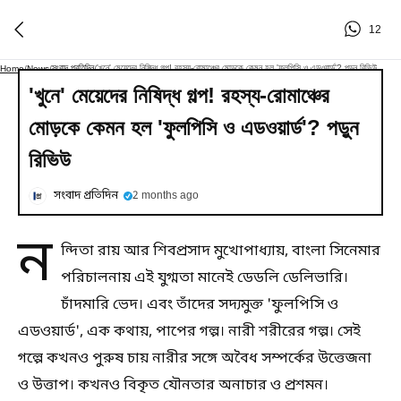
12
সংবাদ প্রতিদিন
'খুনে' মেয়েদের নিষিদ্ধ গল্প! রহস্য-রোমাঞ্চের মোড়কে কেমন হল 'ফুলপিসি ও এডওয়ার্ড'? পড়ুন রিভিউ
Home
/
News
/
/
'খুনে' মেয়েদের নিষিদ্ধ গল্প! রহস্য-রোমাঞ্চের
মোড়কে কেমন হল 'ফুলপিসি ও এডওয়ার্ড'? পড়ুন
রিভিউ
সংবাদ প্রতিদিন
2 months ago
ন
ন্দিতা রায় আর শিবপ্রসাদ মুখোপাধ্যায়, বাংলা সিনেমার
পরিচালনায় এই যুগ্মতা মানেই ডেডলি ডেলিভারি।
চাঁদমারি ভেদ। এবং তাঁদের সদ্যমুক্ত 'ফুলপিসি ও
এডওয়ার্ড', এক কথায়, পাপের গল্প। নারী শরীরের গল্প। সেই
গল্পে কখনও পুরুষ চায় নারীর সঙ্গে অবৈধ সম্পর্কের উত্তেজনা
ও উত্তাপ। কখনও বিকৃত যৌনতার অনাচার ও প্রশমন।