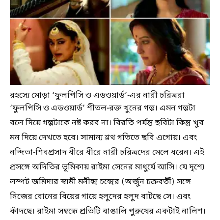
রহস্যে মোড়া ‘ফুলপিসি ও এডওয়ার্ড’-এর নারী চরিত্ররা
‘ফুলপিসি ও এডওয়ার্ড’ শীতল-রক্ত খুনের গল্প। এমন গল্পটা
বলে দিয়ে গল্পটাকে নষ্ট করব না। বিরতি পর্যন্ত ছবিটা কিন্তু খুব
মন দিয়ে দেখতে হবে। সামান্য শ্লথ গতিতে ছবি এগোয়। এবং
নন্দিতা-শিবপ্রসাদ ধীরে ধীরে নারী চরিত্রদের মেলে ধরেন। এই
প্রসঙ্গে অদিতির ভূমিকায় রাইমা সেনের মাধুর্যে আসি। যে দৃশ্যে
লম্পট জমিদার স্বামী মনীন্দ্র চন্দ্রের (অর্জুন চক্রবর্তী) সঙ্গে
নিজের বোনের বিয়ের গায়ে হলুদের হলুদ বাটছে সে। এবং
কাঁদছে। রাইমা সম্বন্ধে প্রতিটি বাঙালি পুরুষের একটাই নালিশ।