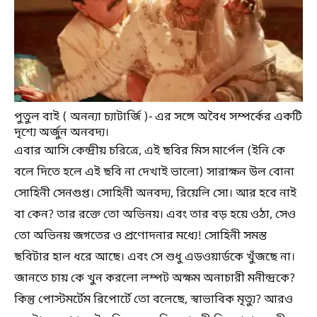
পুতুল বাই ( অনন্যা চ্যাটার্জি )- এর সঙ্গে অবৈধ সম্পর্কের একটি
দৃশ্যে অর্জুন অনবদ্য।
এবার আসি কেন্দ্রীয় চরিত্রে, এই ছবির মিস মার্পেল (ইনি কে
বলে দিতে হলে এই ছবি না দেখাই ভালো) সারাক্ষন উল বোনা
সোহিনী সেনগুপ্ত। সোহিনী অনবদ্য, রিয়েলি সো। আর হবে নাই
বা কেন? তার রক্তে তো অভিনয়। এবং তার বড় হয়ে ওঠা, সেও
তো অভিনয় জগতের ও প্রণোদনার মধ্যে! সোহিনী সমস্ত
ছবিটার হাল ধরে আছে। এবং সে শুধু এডওয়ার্ডকে খুঁজছে না।
জানতে চায় কে খুন করলো লম্পট অক্ষম অনাচারী মনীন্দ্রকে?
কিন্তু পোস্টমর্টেম রিপোর্টে তো বলেছে, স্বাভাবিক মৃত্যু? আরও