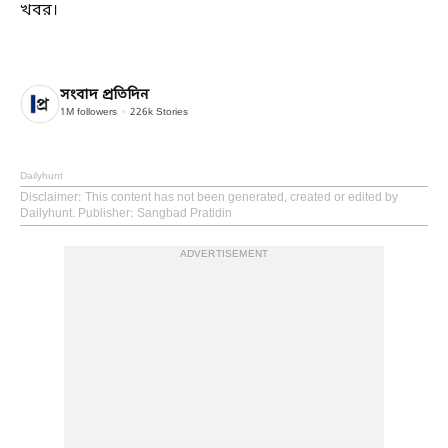
খবর।
সংবাদ প্রতিদিন
1M
followers
226k
Stories
Dailyhunt
Disclaimer
: This content has not been generated, created or edited by
Dailyhunt. Publisher: Sangbad Pratidin
ADVERTISEMENT