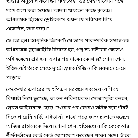
ছাড়ার অনুরোধ করেছিল ঋষভপন্থ। ওর সেই আবেদন সঙ্গে
সঙ্গে গ্রহণ করা হয়েছে। আমরা ঋষভের কাছে কৃতজ্ঞ।
অধিনায়ক হিসেবে ড্রেসিংরুমে ঋষভ যে পরিবেশ নিয়ে
এসেছিল, তার জন্য।”
সে তো হল। আধুনিক ক্রিকেটে যে ভাবে পারস্পরিক সম্মান-সহ
অধিনায়ক-ফ্র্যাঞ্চাইজি বিচ্ছেদ হয়, পন্থ-লখনউয়ের ক্ষেত্রেও
তাই হয়েছে। প্রশ্ন হল, এবার পন্থ যাবেন কোথায়? শোনা গেল,
ইতিমধ্যেই তাঁকে পেতে দু’টো ফ্র্যাঞ্চাইজি নাকি ময়দানে নেমে
পড়েছে।
কেকেআর এবারের আইপিএল মরশুমে সবচেয়ে বেশি যে
বিষয়টা নিয়ে ভুগেছে, তা হল অধিনায়কত্ব। সোজাসুজি বললে,
শ্রেয়স আইয়ারকে ছেড়ে দেওয়ার পর কোনও সঠিক ক্যাপ্টেনই
নিতে পারেনি নাইট রাইডার্স। ‘দায়ে’ পড়ে কাজ চালাতে হয়েছে
অজিঙ্ক রাহানেকে দিয়ে। শোনা গেল, ইতিমধ্যে নাকি কেকেআর
শীর্ষকর্তাদের কেউ কেউ যোগাযোগ করেছেন পন্থের সঙ্গে। তাঁকে