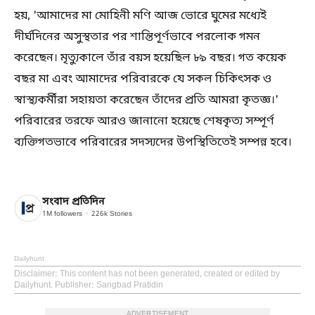
হয়, 'আমাদের মা মোহিনী মণি আজ ভোরে ঘুমের মধ্যেই
দীর্ঘদিনের অসুস্থতার পর শান্তিপূর্ণভাবে পরলোক গমন
করেছেন। মৃত্যুকালে তাঁর বয়স হয়েছিল ৮৯ বছর। গত কয়েক
বছর মা এবং আমাদের পরিবারকে যে সকল চিকিৎসক ও
স্বাস্থ্যকর্মীরা সহায়তা করেছেন তাঁদের প্রতি আমরা কৃতজ্ঞ।'
পরিবারের তরফে আরও জানানো হয়েছে শেষকৃত্য সম্পূর্ণ
ব্যক্তিগতভাবে পরিবারের সদস্যদের উপস্থিতিতেই সম্পন্ন হবে।
সংবাদ প্রতিদিন
1M
followers
226k
Stories
Dailyhunt
Disclaimer
: This content has not been generated, created or edited by
Dailyhunt. Publisher: Sangbad Pratidin
ADVERTISEMENT