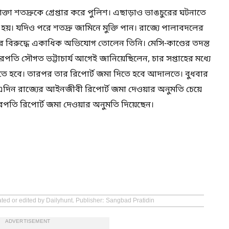
োক্তা শতদ্রুকে গ্রেপ্তার করে পুলিশ। এছাড়াও ভাঙচুরের ঘটনাতে
হয়। যদিও পরে শতদ্রু জামিনে মুক্তি পান। রাজ্যে পালাবদলের
বাসের বিরুদ্ধে একাধিক অভিযোগ তোলেন তিনি। মেসি-কাণ্ডের তদন্ত
পতি সৌগত ভট্টাচার্য আগেই জানিয়েছিলেন, চার সপ্তাহের মধ্যে
ালাতে হবে। তারপর তার রিপোর্ট জমা দিতে হবে আদালতে। বুধবার
দিন রাজ্যের আইনজীবী রিপোর্ট জমা দেওয়ার অনুমতি চেয়ে
িচারপতি রিপোর্ট জমা দেওয়ার অনুমতি দিয়েছেন।
ated or edited by Dailyhunt. Publisher: Sangbad Pratidin
ADVERTISEMENT