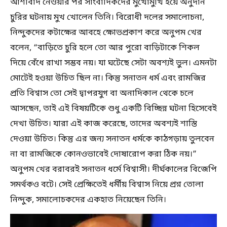
আশীর্বাদ নেওয়ার পর সাংবাদিকদের মুখোমুখি হয়ে অনুদান
চুরির ঘটনায় মুখ খোলেন তিনি। বিরোধী দলের সমালোচনা,
নিন্দুকদের কটাক্ষের আবহে ক্ষোভপ্রকাশ করে অনুপম খের
বলেন, “বাড়িতে চুরি হলে তো আর পুরো বাড়িটাকে শিকল
দিয়ে বেঁধে রাখা সম্ভব নয়। যা ঘটেছে সেটা অবশ্যই ভুল। এমনটা
মোটেই হওয়া উচিত ছিল না। কিন্তু সনাতন ধর্ম এবং রামজির
প্রতি বিশ্বাস তো সেই দ্বাপরযুগ বা অনাদিকাল থেকে চলে
আসছেন, তাই এই বিষয়টিকে শুধু একটি বিচ্ছিন্ন ঘটনা হিসেবেই
দেখা উচিত। যারা এই কাজ করেছে, তাদের অবশ্যই শাস্তি
দেওয়া উচিত। কিন্তু এর জন্য সনাতন ধর্মকে কাঠগড়ায় তুলবেন
না বা রামজিকে কোনওভাবেই দোষারোপ করা ঠিক নয়।”
অনুপম খের বরাবরই সনাতন ধর্মে বিশ্বাসী। দীর্ঘকালের বিজেপি
সমর্থকও বটে। সেই প্রেক্ষিতেই ধর্মীয় বিশ্বাস নিয়ে প্রশ্ন তোলা
নিন্দুক, সমালোচকদের একহাত নিয়েছেন তিনি।