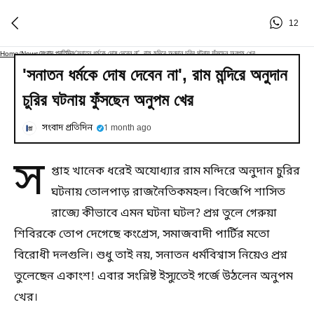
12
সংবাদ প্রতিদিন
'সনাতন ধর্মকে দোষ দেবেন না', রাম মন্দিরে অনুদান চুরির ঘটনায় ফুঁসছেন অনুপম খের
Home
/
News
/
/
'সনাতন ধর্মকে দোষ দেবেন না', রাম মন্দিরে অনুদান
চুরির ঘটনায় ফুঁসছেন অনুপম খের
সংবাদ প্রতিদিন
1 month ago
স
প্তাহ খানেক ধরেই অযোধ্যার রাম মন্দিরে অনুদান চুরির
ঘটনায় তোলপাড় রাজনৈতিকমহল। বিজেপি শাসিত
রাজ্যে কীভাবে এমন ঘটনা ঘটল? প্রশ্ন তুলে গেরুয়া
শিবিরকে তোপ দেগেছে কংগ্রেস, সমাজবাদী পার্টির মতো
বিরোধী দলগুলি। শুধু তাই নয়, সনাতন ধর্মবিশ্বাস নিয়েও প্রশ্ন
তুলেছেন একাংশ! এবার সংশ্লিষ্ট ইস্যুতেই গর্জে উঠলেন অনুপম
খের।