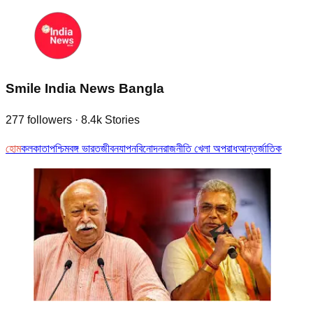
Smile India News Bangla
277
followers
·
8.4k
Stories
হোম
কলকাতা
পশ্চিমবঙ্গ
ভারত
জীবনযাপন
বিনোদন
রাজনীতি
খেলা
অপরাধ
আন্তর্জাতিক