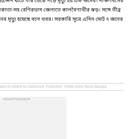
্সেপ ঘাটে গাছ ভেঙে পড়ে মৃত্যু হয় এক জনের। দক্ষিণবঙ্গের
কাতা-সহ বেশিরভাগ জেলাতে কালবৈশাখীর ঝড়। সঙ্গে তীব্র
র মৃত্যু হয়েছে বলে খবর। সরকারি সূত্রে এদিন মোট ৭ জনের
ated or edited by Dailyhunt. Publisher: Smile India News Bangla
ADVERTISEMENT