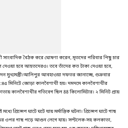
ু অধিকারী সাংবাদিক বৈঠক করে ঘোষণা করেন, মৃতদের পরিবার পিছু চার
ূরণ দেওয়া হবে আহতদেরও। তবে তাঁদের কত টাকা দেওয়া হবে,
েন মুখ্যমন্ত্রী।আলিপুর আবহাওয়া দফতর জানাচ্ছে, শুক্রবার
২:৪৫ মিনিটে জোড়া কালবৈশাখী হয়। দমদমে কালবৈশাখীর
কাতায় কালবৈশাখীর গতিবেগ ছিল 88 কিলোমিটার। ২ মিনিট প্রায়
 প্রিন্সেপ ঘাটে ঘটে যায় মর্মান্তিক ঘটনা। প্রিন্সেপ ঘাটে গাছ
রহেডের ওপর গাছ পড়ে আগুন লেগে যায়। সল্টলেক-সহ কলকাতা,