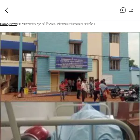
12
সব খবর
বজ্রপাতে মৃত্যু দুই কিশোরের, শোকেরছায়া গোয়ালতোড়ের আগরবাঁধে।
Home
/
News
/
/