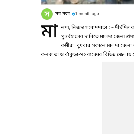
সব খবর
1 month ago
মা
লদা, নিজস্ব সংবাদদাতা : – দীর্ঘদ
পুনর্বহালের দাবিতে মালদা জেলা প্রশা
কর্মীরা। বুধবার সকালে মালদা জেলা
কলকাতা ও বাঁকুড়া-সহ রাজ্যের বিভিন্ন জেলায