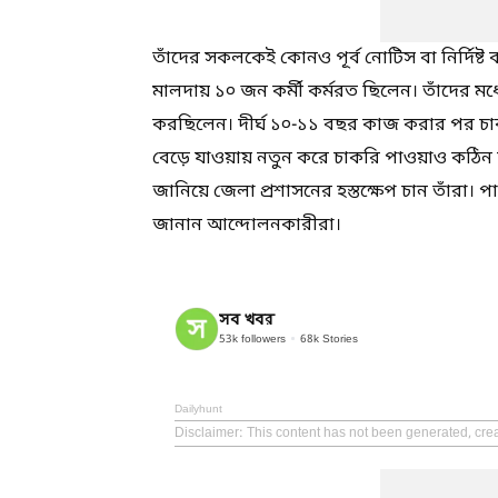
তাঁদের সকলকেই কোনও পূর্ব নোটিস বা নির্দিষ্
মালদায় ১০ জন কর্মী কর্মরত ছিলেন। তাঁদের
করছিলেন। দীর্ঘ ১০-১১ বছর কাজ করার পর চাকর
বেড়ে যাওয়ায় নতুন করে চাকরি পাওয়াও কঠিন হ
জানিয়ে জেলা প্রশাসনের হস্তক্ষেপ চান তাঁরা। প
জানান আন্দোলনকারীরা।
সব খবর
53k
followers
68k
Stories
Dailyhunt
Disclaimer
: This content has not been generated, cre