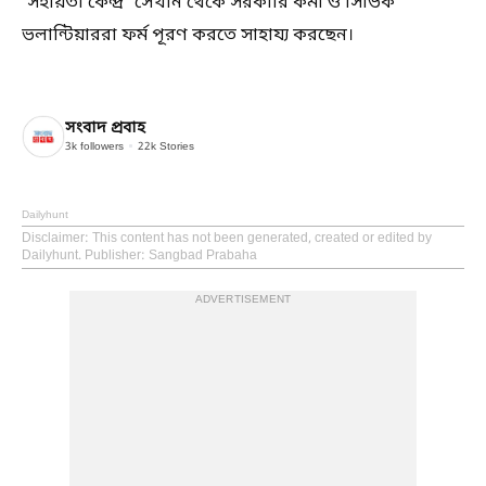
'সহায়তা কেন্দ্র' সেখান থেকে সরকারি কর্মী ও সিভিক
ভলান্টিয়াররা ফর্ম পূরণ করতে সাহায্য করছেন।
সংবাদ প্রবাহ
3k
followers
22k
Stories
Dailyhunt
Disclaimer
: This content has not been generated, created or edited by
Dailyhunt. Publisher: Sangbad Prabaha
ADVERTISEMENT