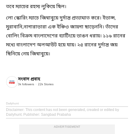
তবে ম্যাচের রহস্য লুকিয়ে ছিল।
লো স্কোরিং ম্যাচে জিম্বাবুয়ে দুর্দান্ত প্রত্যাঘাত করে। ইভান্স,
মুরাবানি,নাগারাভারা এক ইঞ্চিও জায়গা ছাড়েননি। তাঁদের
বোলিং বিক্রম বাংলাদেশের ব্যাটিংয়ে ভাঙন ধরায়। ১১৬ রানের
মধ্যে বাংলাদেশ অলআউট হয়ে যায়। ২৫ রানের দুর্দান্ত জয়
ছিনিয়ে নেয় জিম্বাবুয়ে।
সংবাদ প্রবাহ
3k
followers
22k
Stories
Dailyhunt
Disclaimer
: This content has not been generated, created or edited by
Dailyhunt. Publisher: Sangbad Prabaha
ADVERTISEMENT