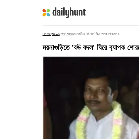
সংবাদ প্রবাহ
ময়নাগুড়িতে 'বউ বদল' ঘিরে ব‍্যাপক শোরগোল।
Home
/
News
/
/
ময়নাগুড়িতে 'বউ বদল' ঘিরে ব‍্যাপক শ