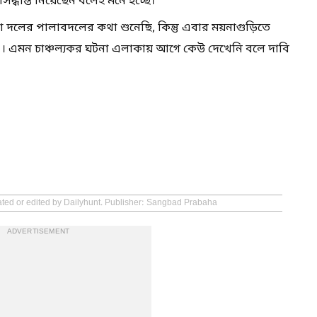
দ্ধান্ত নিয়েছেন বলেই মনে হচ্ছে।"
লের পালাবদলের কথা শুনেছি, কিন্তু এবার ময়নাগুড়িতে
। এমন চাঞ্চল্যকর ঘটনা এলাকায় আগে কেউ দেখেনি বলে দাবি
eated or edited by Dailyhunt. Publisher: Sangbad Prabaha
ADVERTISEMENT