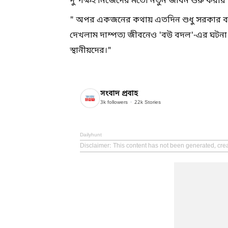
দু'পক্ষই নিজেদের মতো নতুন জীবন শুরু করার সি
" অপর একজনের কথায় এতদিন শুধু সরকার বা দ
দেখলাম দাম্পত্য জীবনেও 'বউ বদল'-এর ঘটনা 
স্থানীয়দের।"
সংবাদ প্রবাহ
3k
followers
22k
Stories
Dailyhunt
Disclaimer
: This content has not been generated, cr