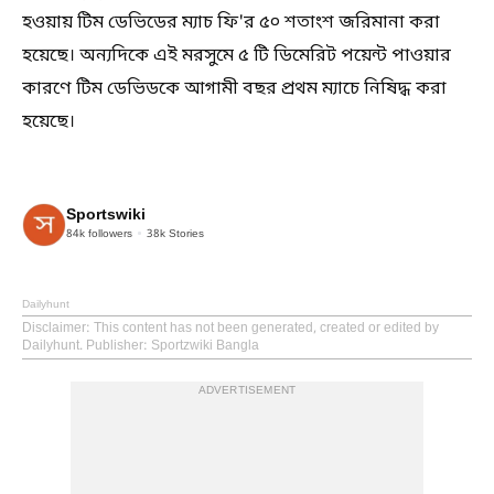
হওয়ায় টিম ডেভিডের ম্যাচ ফি'র ৫০ শতাংশ জরিমানা করা
হয়েছে। অন্যদিকে এই মরসুমে ৫ টি ডিমেরিট পয়েন্ট পাওয়ার
কারণে টিম ডেভিডকে আগামী বছর প্রথম ম্যাচে নিষিদ্ধ করা
হয়েছে।
Sportswiki
84k
followers
38k
Stories
Dailyhunt
Disclaimer
: This content has not been generated, created or edited by
Dailyhunt. Publisher: Sportzwiki Bangla
ADVERTISEMENT