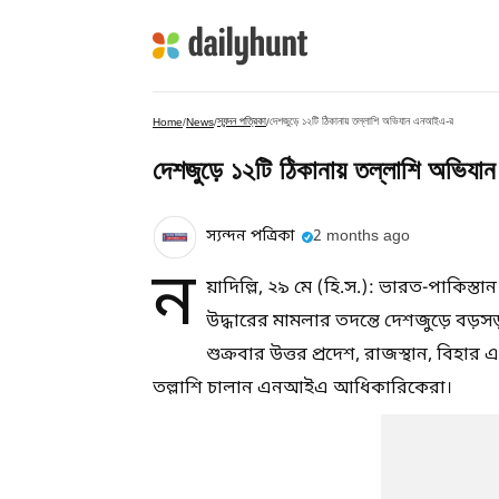
স্যন্দন পত্রিকা
দেশজুড়ে ১২টি ঠিকানায় তল্লাশি অভিযান এনআইএ-র
Home
/
News
/
/
দেশজুড়ে ১২টি ঠিকানায় তল্লাশি অভি
স্যন্দন পত্রিকা
2 months ago
ন
য়াদিল্লি, ২৯ মে (হি.স.): ভারত-পাকিস্
উদ্ধারের মামলার তদন্তে দেশজুড়ে বড়
শুক্রবার উত্তর প্রদেশ, রাজস্থান, বিহার
তল্লাশি চালান এনআইএ আধিকারিকেরা।