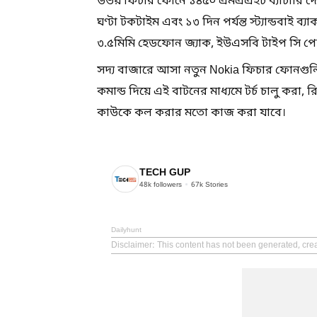
উভয় ফিচার ফোনে ১৪৫০ এমএএইচ ব্যাটারি দেওয়া
ঘণ্টা টকটাইম এবং ১৩ দিন পর্যন্ত স্ট্যান্ডবাই ব
৩.৫মিমি হেডফোন জ্যাক, ইউএসবি টাইপ সি পোর
সদ্য বাজারে আসা নতুন Nokia ফিচার ফোনগুলিতে
কমান্ড দিয়ে এই বাটনের মাধ্যমে টর্চ চালু করা, র
কাউকে কল করার মতো কাজ করা যাবে।
TECH GUP
48k
followers
67k
Stories
Dailyhunt
Disclaimer
: This content has not been generated, cre