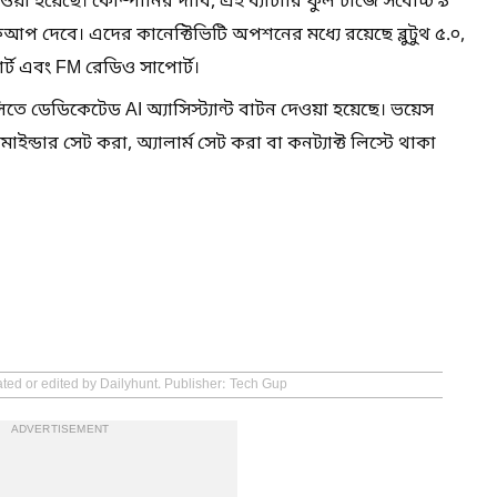
 হয়েছে। কোম্পানির দাবি, এই ব্যাটারি ফুল চার্জে সর্বোচ্চ ৯
্যাকআপ দেবে। এদের কানেক্টিভিটি অপশনের মধ্যে রয়েছে ব্লুটুথ ৫.০,
্ট এবং FM রেডিও সাপোর্ট।
 ডেডিকেটেড AI অ্যাসিস্ট্যান্ট বাটন দেওয়া হয়েছে। ভয়েস
িমাইন্ডার সেট করা, অ্যালার্ম সেট করা বা কনট্যাক্ট লিস্টে থাকা
ated or edited by Dailyhunt. Publisher: Tech Gup
ADVERTISEMENT