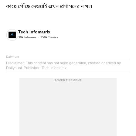
কাছে পৌঁছে দেওয়াই এখন প্রশাসনের লক্ষ্য।
Tech Infomatrix
30k
followers
150k
Stories
Dailyhunt
Disclaimer
: This content has not been generated, created or edited by
Dailyhunt. Publisher: Tech Infomatrix
ADVERTISEMENT