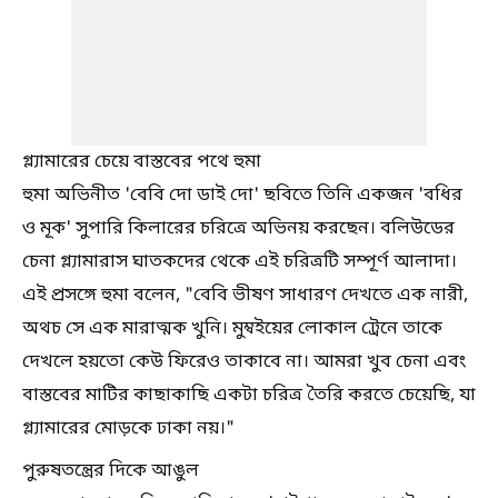
গ্ল্যামারের চেয়ে বাস্তবের পথে হুমা
হুমা অভিনীত 'বেবি দো ডাই দো' ছবিতে তিনি একজন 'বধির
ও মূক' সুপারি কিলারের চরিত্রে অভিনয় করছেন। বলিউডের
চেনা গ্ল্যামারাস ঘাতকদের থেকে এই চরিত্রটি সম্পূর্ণ আলাদা।
এই প্রসঙ্গে হুমা বলেন, "বেবি ভীষণ সাধারণ দেখতে এক নারী,
অথচ সে এক মারাত্মক খুনি। মুম্বইয়ের লোকাল ট্রেনে তাকে
দেখলে হয়তো কেউ ফিরেও তাকাবে না। আমরা খুব চেনা এবং
বাস্তবের মাটির কাছাকাছি একটা চরিত্র তৈরি করতে চেয়েছি, যা
গ্ল্যামারের মোড়কে ঢাকা নয়।"
পুরুষতন্ত্রের দিকে আঙুল