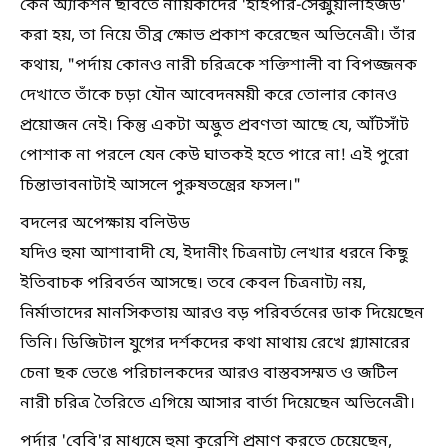
কেন অ্যাকশন ছবিতে নায়িকাদের 'হাইপার-সেক্সুয়ালাইজড'
করা হয়, তা নিয়ে তীব্র ক্ষোভ প্রকাশ করেছেন অভিনেত্রী। তাঁর
কথায়, "পর্দায় কোনও নারী চরিত্রকে শক্তিশালী বা বিপজ্জনক
দেখাতে তাঁকে চড়া যৌন আবেদনময়ী করে তোলার কোনও
প্রয়োজন নেই। কিন্তু একটা অদ্ভুত প্রবণতা আছে যে, আঁটসাঁট
পোশাক না পরলে যেন কেউ ঘাতকই হতে পারে না! এই পুরো
চিন্তাভাবনাটাই আসলে পুরুষতন্ত্রের ফসল।"
বদলের অপেক্ষায় বলিউড
যদিও হুমা আশাবাদী যে, ইদানীং চিত্রনাট্য লেখার ধরনে কিছু
ইতিবাচক পরিবর্তন আসছে। তবে কেবল চিত্রনাট্য নয়,
নির্মাতাদের মানসিকতায় আরও বড় পরিবর্তনের ডাক দিয়েছেন
তিনি। ডিজিটাল যুগের দর্শকদের কথা মাথায় রেখে গ্ল্যামারের
চেনা ছক ভেঙে পরিচালকদের আরও বাস্তবসম্মত ও জটিল
নারী চরিত্র তৈরিতে এগিয়ে আসার বার্তা দিয়েছেন অভিনেত্রী।
পর্দার 'বেবি'র মাধ্যমে হুমা কুরেশি প্রমাণ করতে চেয়েছেন,