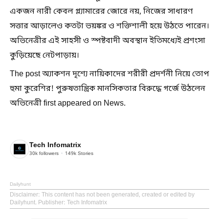
একজন নারী কেবল গ্ল্যামারের জোরে নয়, নিজের সাধারণ
সত্তার আড়ালেও কতটা ভয়ঙ্কর ও শক্তিশালী হয়ে উঠতে পারেন।
অভিনেত্রীর এই সাহসী ও স্পষ্টবাদী অবস্থান ইতিমধ্যেই প্রশংসা
কুড়িয়েছে নেটপাড়ায়।
The post অ্যাকশন দৃশ্যে নায়িকাদের শরীরী প্রদর্শনী নিয়ে তোপ
হুমা কুরেশির! পুরুষতান্ত্রিক মানসিকতার বিরুদ্ধে গর্জে উঠলেন
অভিনেত্রী first appeared on News.
Tech Infomatrix
30k
followers
149k
Stories
Dailyhunt
Disclaimer
: This content has not been generated, created or edited by
Dailyhunt. Publisher: Tech Infomatrix