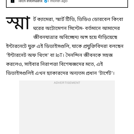
Tech Infomatrix
1 month ago
স্মা
র্ট ক্যামেরা, স্মার্ট টিভি, ভিডিও ডোরবেল কিংবা
ঘরের অটোমেশন সিস্টেম- বর্তমানে আমাদের
জীবনযাত্রার অবিচ্ছেদ্য অঙ্গ হয়ে দাঁড়িয়েছে
ইন্টারনেটে যুক্ত এই ডিভাইসগুলি, যাকে প্রযুক্তিবিদরা বলছেন
'ইন্টারনেট অফ থিংস' বা IoT। দৈনন্দিন জীবনকে সহজ
করলেও, সাইবার নিরাপত্তা বিশেষজ্ঞদের মতে, এই
ডিভাইসগুলিই এখন হ্যাকারদের অন্যতম প্রধান 'টার্গেট'।
ADVERTISEMENT