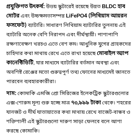
প্রযুক্তিগত উৎকর্ষ:
BLDC হাব
উভয় স্কুটারেই রয়েছে উন্নত
মোটর
LiFePO4 (লিথিয়াম আয়রন
এবং উচ্চক্ষমতাসম্পন্ন
ফসফেট)
ব্যাটারি। সাধারণ লিথিয়াম ব্যাটারির তুলনায় এই
ব্যাটারি অনেক বেশি নিরাপদ এবং দীর্ঘস্থায়ী। পাশাপাশি
রক্ষণাবেক্ষণ খরচও এতে বেশ কম। আধুনিক যুগের গ্রাহকদের
মোবাইল অ্যাপ
চাহিদার কথা মাথায় রেখে এতে রাখা হয়েছে
কানেক্টিভিটি
, যার মাধ্যমে ব্যাটারির বর্তমান অবস্থা এবং
অবশিষ্ট রেঞ্জের মতো গুরুত্বপূর্ণ তথ্য ফোনের মাধ্যমেই জানতে
পারবেন ব্যবহারকারীরা।
দাম:
কোমাকি এমজি প্রো সিরিজের ইলেকট্রিক স্কুটারগুলোর
৭৩,৯৯৯ টাকা
এক্স-শোরুম মূল্য শুরু হচ্ছে মাত্র
থেকে। শহরের
যানজট ও দীর্ঘ যাতায়াতের কথা মাথায় রেখে বাজেট-বান্ধব ও
শক্তিশালী এই স্কুটারগুলো দারুণ সাড়া ফেলবে বলে আশা
করছে কোমাকি।