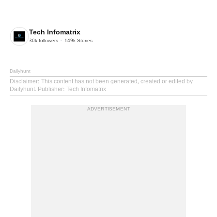
Tech Infomatrix
30k
followers
149k
Stories
Dailyhunt
Disclaimer
: This content has not been generated, created or edited by
Dailyhunt. Publisher: Tech Infomatrix
ADVERTISEMENT