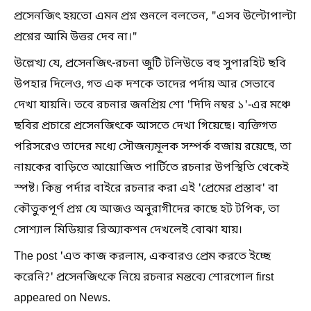
প্রসেনজিৎ হয়তো এমন প্রশ্ন শুনলে বলতেন, "এসব উল্টোপাল্টা
প্রশ্নের আমি উত্তর দেব না।"
উল্লেখ্য যে, প্রসেনজিৎ-রচনা জুটি টলিউডে বহু সুপারহিট ছবি
উপহার দিলেও, গত এক দশকে তাদের পর্দায় আর সেভাবে
দেখা যায়নি। তবে রচনার জনপ্রিয় শো 'দিদি নম্বর ১'-এর মঞ্চে
ছবির প্রচারে প্রসেনজিৎকে আসতে দেখা গিয়েছে। ব্যক্তিগত
পরিসরেও তাদের মধ্যে সৌজন্যমূলক সম্পর্ক বজায় রয়েছে, তা
নায়কের বাড়িতে আয়োজিত পার্টিতে রচনার উপস্থিতি থেকেই
স্পষ্ট। কিন্তু পর্দার বাইরে রচনার করা এই 'প্রেমের প্রস্তাব' বা
কৌতুকপূর্ণ প্রশ্ন যে আজও অনুরাগীদের কাছে হট টপিক, তা
সোশ্যাল মিডিয়ার রিঅ্যাকশন দেখলেই বোঝা যায়।
The post 'এত কাজ করলাম, একবারও প্রেম করতে ইচ্ছে
করেনি?' প্রসেনজিৎকে নিয়ে রচনার মন্তব্যে শোরগোল first
appeared on News.