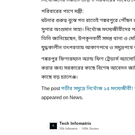
নিখোঁজদের সন্ধানে ওড়িশা সরকারের সাথেও 
পরিবারের পাশে মন্ত্রী:
ঘটনার গুরুত্ব বুঝে গত রাতেই শঙ্করপুরে পৌঁছন র
সুপার অংশুমান সাহা। নিখোঁজ মৎস্যজীবীদের পরি
তিনি জানিয়েছেন, উপকূলবর্তী সমস্ত থানা ও মের
যুদ্ধকালীন তৎপরতায় আকাশপথে ও সমুদ্রপথে 
শঙ্করপুর ফিশারম্যান অ্যান্ড ফিশ ট্রেডার্স অ্যাস
করার জন্য সরকারের কাছে বিশেষ আবেদন জানি
কাছে বড় চ্যালেঞ্জ।
The post
গভীর সমুদ্রে নিখোঁজ ১৫ মৎস্যজীবী! শঙ
appeared on News.
Tech Infomatrix
30k
followers
149k
Stories