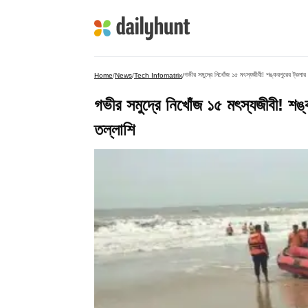
গভীর সমুদ্রে নিখোঁজ ১৫ মৎস্যজীবী! শঙ্করপুরের ট্রলার উ
Home
/
News
/
Tech Infomatrix
/
গভীর সমুদ্রে নিখোঁজ ১৫ মৎস্যজীবী! শঙ্ক
তল্লাশি