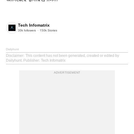
জানিয়েছে স্থানীয় প্রশাসন।
Tech Infomatrix
30k
followers
150k
Stories
Dailyhunt
Disclaimer
: This content has not been generated, created or edited by
Dailyhunt. Publisher: Tech Infomatrix
ADVERTISEMENT