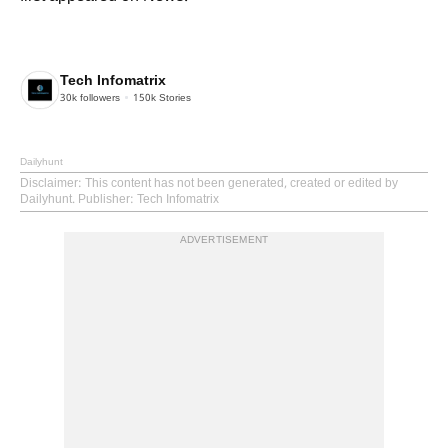
Tech Infomatrix
30k
followers
150k
Stories
Dailyhunt
Disclaimer
: This content has not been generated, created or edited by
Dailyhunt. Publisher: Tech Infomatrix
ADVERTISEMENT