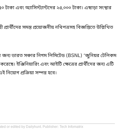
টাকা এবং অ্যাসিস্ট্যান্টদের ২৫,০০০ টাকা। এছাড়া সংস্থার
্রার্থীদের সমস্ত প্রয়োজনীয় নথিপত্রসহ বিজ্ঞপ্তিতে উল্লিখিত
র জন্য ভারত সঞ্চার নিগম লিমিটেড (BSNL) ‘জুনিয়র টেলিকম
েছে। ইঞ্জিনিয়ারিং এবং আইটি ক্ষেত্রের প্রার্থীদের জন্য এটি
ই নিয়োগ প্রক্রিয়া সম্পন্ন হবে।
ted or edited by Dailyhunt. Publisher: Tech Infomatrix