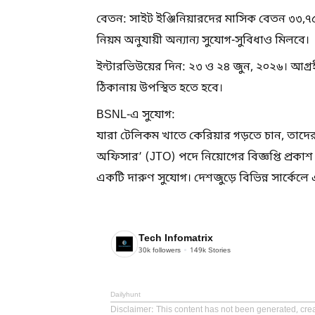
বেতন: সাইট ইঞ্জিনিয়ারদের মাসিক বেতন ৩৩,৭৫০ 
নিয়ম অনুযায়ী অন্যান্য সুযোগ-সুবিধাও মিলবে।
ইন্টারভিউয়ের দিন: ২৩ ও ২৪ জুন, ২০২৬। আগ্রহী প
ঠিকানায় উপস্থিত হতে হবে।
BSNL-এ সুযোগ:
যারা টেলিকম খাতে কেরিয়ার গড়তে চান, তাদে
অফিসার’ (JTO) পদে নিয়োগের বিজ্ঞপ্তি প্রকাশ কর
একটি দারুণ সুযোগ। দেশজুড়ে বিভিন্ন সার্কেলে এ
Tech Infomatrix
30k
followers
149k
Stories
Dailyhunt
Disclaimer
: This content has not been generated, crea