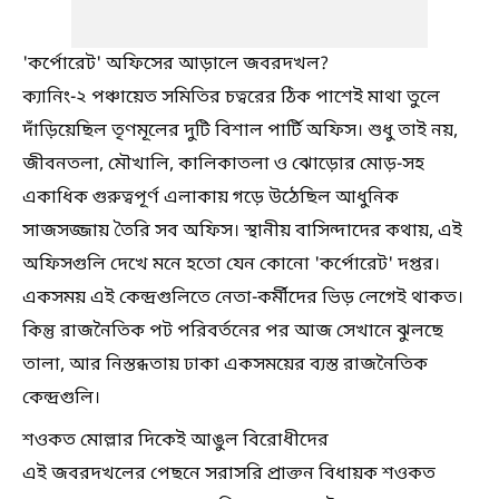
'কর্পোরেট' অফিসের আড়ালে জবরদখল?
ক্যানিং-২ পঞ্চায়েত সমিতির চত্বরের ঠিক পাশেই মাথা তুলে
দাঁড়িয়েছিল তৃণমূলের দুটি বিশাল পার্টি অফিস। শুধু তাই নয়,
জীবনতলা, মৌখালি, কালিকাতলা ও ঝোড়োর মোড়-সহ
একাধিক গুরুত্বপূর্ণ এলাকায় গড়ে উঠেছিল আধুনিক
সাজসজ্জায় তৈরি সব অফিস। স্থানীয় বাসিন্দাদের কথায়, এই
অফিসগুলি দেখে মনে হতো যেন কোনো 'কর্পোরেট' দপ্তর।
একসময় এই কেন্দ্রগুলিতে নেতা-কর্মীদের ভিড় লেগেই থাকত।
কিন্তু রাজনৈতিক পট পরিবর্তনের পর আজ সেখানে ঝুলছে
তালা, আর নিস্তব্ধতায় ঢাকা একসময়ের ব্যস্ত রাজনৈতিক
কেন্দ্রগুলি।
শওকত মোল্লার দিকেই আঙুল বিরোধীদের
এই জবরদখলের পেছনে সরাসরি প্রাক্তন বিধায়ক শওকত