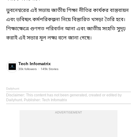
ভুবনেশ্বরের এই সভায় জাতীয় শিক্ষা নীতির কার্যকর বাস্তবায়ন
এবং ভবিষ্যৎ কর্মপরিকল্পনা নিয়ে বিস্তারিত খসড়া তৈরি হবে।
শিক্ষাক্ষেত্রে গুণগত পরিবর্তন আনা এবং জাতীয় সংহতি সুদৃঢ়
করাই এই সভার মূল লক্ষ্য বলে জানা গেছে।
Tech Infomatrix
30k
followers
149k
Stories
Dailyhunt
Disclaimer
: This content has not been generated, created or edited by
Dailyhunt. Publisher: Tech Infomatrix
ADVERTISEMENT