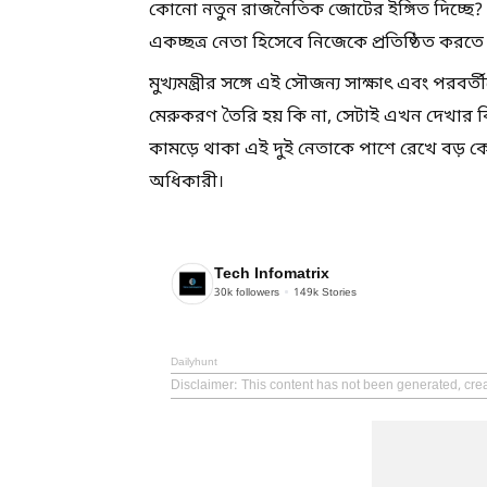
কোনো নতুন রাজনৈতিক জোটের ইঙ্গিত দিচ্ছে? 
একচ্ছত্র নেতা হিসেবে নিজেকে প্রতিষ্ঠিত করত
মুখ্যমন্ত্রীর সঙ্গে এই সৌজন্য সাক্ষাৎ এবং প
মেরুকরণ তৈরি হয় কি না, সেটাই এখন দেখার 
কামড়ে থাকা এই দুই নেতাকে পাশে রেখে বড় কোন
অধিকারী।
Tech Infomatrix
30k
followers
149k
Stories
Dailyhunt
Disclaimer
: This content has not been generated, crea