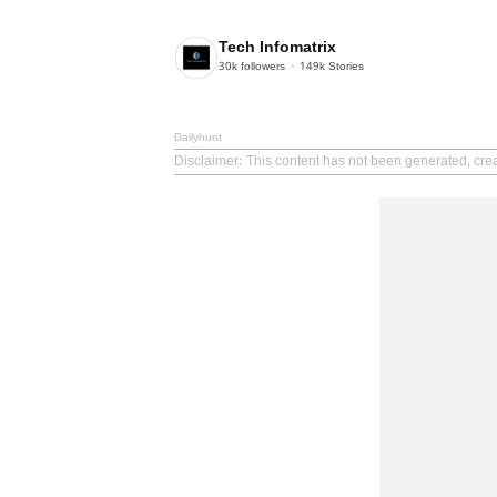
Tech Infomatrix
30k
followers
149k
Stories
Dailyhunt
Disclaimer
: This content has not been generated, crea