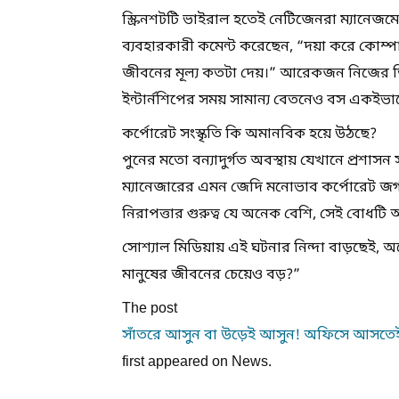
স্ক্রিনশটটি ভাইরাল হতেই নেটিজেনরা ম্যানেজমেন
ব্যবহারকারী কমেন্ট করেছেন, “দয়া করে কোম্পা
জীবনের মূল্য কতটা দেয়।” আরেকজন নিজের তি
ইন্টার্নশিপের সময় সামান্য বেতনেও বস একই
কর্পোরেট সংস্কৃতি কি অমানবিক হয়ে উঠছে?
পুনের মতো বন্যাদুর্গত অবস্থায় যেখানে প্রশাস
ম্যানেজারের এমন জেদি মনোভাব কর্পোরেট জগ
নিরাপত্তার গুরুত্ব যে অনেক বেশি, সেই বোধটি অ
সোশ্যাল মিডিয়ায় এই ঘটনার নিন্দা বাড়ছেই, অ
মানুষের জীবনের চেয়েও বড়?”
The post
সাঁতরে আসুন বা উড়েই আসুন! অফিসে আসতেই হ
first appeared on News.