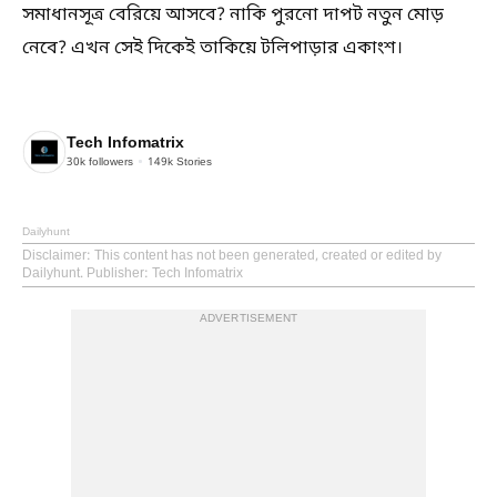
সমাধানসূত্র বেরিয়ে আসবে? নাকি পুরনো দাপট নতুন মোড়
নেবে? এখন সেই দিকেই তাকিয়ে টলিপাড়ার একাংশ।
Tech Infomatrix
30k
followers
149k
Stories
Dailyhunt
Disclaimer
: This content has not been generated, created or edited by
Dailyhunt. Publisher: Tech Infomatrix
ADVERTISEMENT