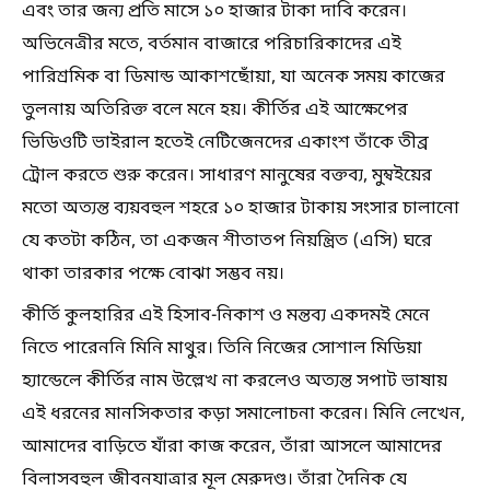
এবং তার জন্য প্রতি মাসে ১০ হাজার টাকা দাবি করেন।
অভিনেত্রীর মতে, বর্তমান বাজারে পরিচারিকাদের এই
পারিশ্রমিক বা ডিমান্ড আকাশছোঁয়া, যা অনেক সময় কাজের
তুলনায় অতিরিক্ত বলে মনে হয়। কীর্তির এই আক্ষেপের
ভিডিওটি ভাইরাল হতেই নেটিজেনদের একাংশ তাঁকে তীব্র
ট্রোল করতে শুরু করেন। সাধারণ মানুষের বক্তব্য, মুম্বইয়ের
মতো অত্যন্ত ব্যয়বহুল শহরে ১০ হাজার টাকায় সংসার চালানো
যে কতটা কঠিন, তা একজন শীতাতপ নিয়ন্ত্রিত (এসি) ঘরে
থাকা তারকার পক্ষে বোঝা সম্ভব নয়।
কীর্তি কুলহারির এই হিসাব-নিকাশ ও মন্তব্য একদমই মেনে
নিতে পারেননি মিনি মাথুর। তিনি নিজের সোশাল মিডিয়া
হ্যান্ডেলে কীর্তির নাম উল্লেখ না করলেও অত্যন্ত সপাট ভাষায়
এই ধরনের মানসিকতার কড়া সমালোচনা করেন। মিনি লেখেন,
আমাদের বাড়িতে যাঁরা কাজ করেন, তাঁরা আসলে আমাদের
বিলাসবহুল জীবনযাত্রার মূল মেরুদণ্ড। তাঁরা দৈনিক যে