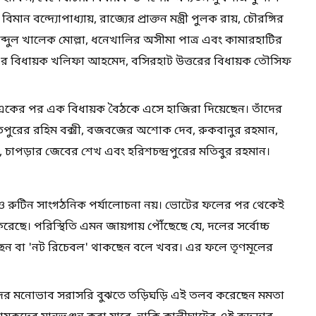
ন বন্দ্যোপাধ্যায়, রাজ্যের প্রাক্তন মন্ত্রী পুলক রায়, চৌরঙ্গির
আব্দুল খালেক মোল্লা, ধনেখালির অসীমা পাত্র এবং কামারহাটির
্জের বিধায়ক খলিফা আহমেদ, বসিরহাট উত্তরের বিধায়ক তৌসিফ
ও একের পর এক বিধায়ক বৈঠকে এসে হাজিরা দিয়েছেন। তাঁদের
তিপুরের রহিম বক্সী, বজবজের অশোক দেব, রুকবানুর রহমান,
ল, চাপড়ার জেবের শেখ এবং হরিশচন্দ্রপুরের মতিবুর রহমান।
 রুটিন সাংগঠনিক পর্যালোচনা নয়। ভোটের ফলের পর থেকেই
করেছে। পরিস্থিতি এমন জায়গায় পৌঁছেছে যে, দলের সর্বোচ্চ
চ্ছেন বা 'নট রিচেবল' থাকছেন বলে খবর। এর ফলে তৃণমূলের
দের মনোভাব সরাসরি বুঝতে তড়িঘড়ি এই তলব করেছেন মমতা