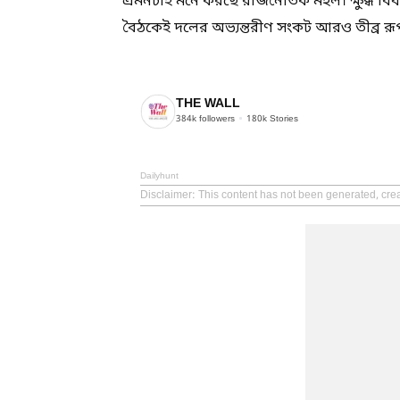
এমনটাই মনে করছে রাজনৈতিক মহল। ক্ষুব্ধ বিধা
বৈঠকেই দলের অভ্যন্তরীণ সংকট আরও তীব্র রূ
THE WALL
384k
followers
180k
Stories
Dailyhunt
Disclaimer
: This content has not been generated, cre