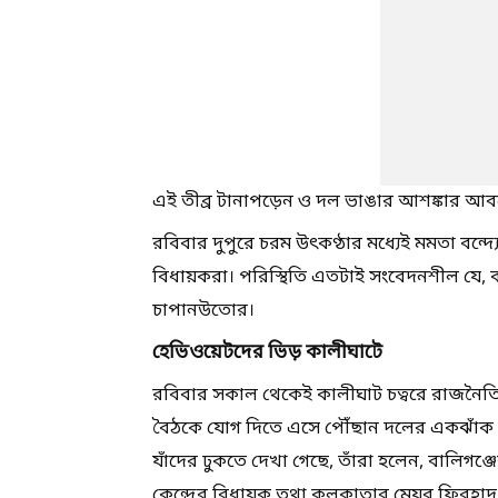
এই তীব্র টানাপড়েন ও দল ভাঙার আশঙ্কার আব
রবিবার দুপুরে চরম উৎকণ্ঠার মধ্যেই মমতা বন
বিধায়করা। পরিস্থিতি এতটাই সংবেদনশীল যে, কা
চাপানউতোর।
হেভিওয়েটদের ভিড় কালীঘাটে
রবিবার সকাল থেকেই কালীঘাট চত্বরে রাজনৈ
বৈঠকে যোগ দিতে এসে পৌঁছান দলের একঝাঁক হে
যাঁদের ঢুকতে দেখা গেছে, তাঁরা হলেন, বালিগঞ্
কেন্দ্রের বিধায়ক তথা কলকাতার মেয়র ফিরহাদ