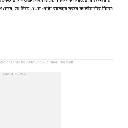
য়কদের মানভঞ্জন করা যাবে, নাকি কালীঘাটের এই রুদ্ধদ্বার
প নেবে, তা নিয়ে এখন গোটা রাজ্যের নজর কালীঘাটের দিকে।
ated or edited by Dailyhunt. Publisher: The Wall
ADVERTISEMENT