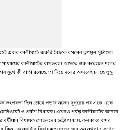
হেই এবার কালীঘাটে জরুরি বৈঠকে বসলেন তৃণমূল সুপ্রিমো।
্দ্যোপাধ্যায়ের কালীঘাটের বাসভবনে আসতে শুরু করেছেন দলের
র মুখে কী বার্তা রয়েছে, তা নিয়ে দলের অন্দরেই চলছে তুমুল
তিক তৎপরতা ছিল চোখে পড়ার মতো। দুপুরের পর একে একে
ভিওয়েট ও প্রবীণ বিধায়ক। এখনও পর্যন্ত কালীঘাটের অন্দরে
জের বর্ষীয়ান বিধায়ক শোভনদেব চট্টোপাধ্যায়, কলকাতা বন্দর
 হাকিম, বেলেঘাটার বিধায়ক ও দলের অন্যতম মুখপাত্র কুণাল