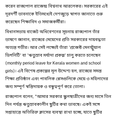
করেন রাজ্যপাল রাজেন্দ্র বিশ্বনাথ আরলেকর। সরকারের এই
দূরদর্শী ভাবনাকে ইতিমধ্যেই দেশজুড়ে স্বাগত জানাতে শুরু
করেছেন শিক্ষাবিদ ও সমাজকর্মীরা।
বিধানসভায় বাজেট অধিবেশনের সূচনায় রাজ্যপাল তাঁর
ভাষণে জানান, রাজ্যের মেয়েদের প্রতি সরকারের দায়বদ্ধতা
অত্যন্ত গভীর। আর সেই লক্ষ্যেই তাঁরা 'প্রজেক্ট মেনস্ট্রুয়াল
ডিগনিটি' বা 'ঋতুস্রাব মর্যাদা প্রকল্প' চালু করতে চলেছেন
(monthly period leave for Kerala women and school
girls)। এই বিশেষ প্রকল্পের মূল উদ্দেশ্য হল, রাজ্যের সমস্ত
শিক্ষা প্রতিষ্ঠান এবং পাবলিক প্লেসগুলিকে মেয়ে ও মহিলাদের
জন্য সম্পূর্ণ স্বস্তিদায়ক ও বন্ধুত্বপূর্ণ করে তোলা।
রাজ্যপাল বলেন, "আমার সরকার স্কুলছাত্রীদের জন্য মাসে তিন
দিন পর্যন্ত ঋতুস্রাবকালীন ছুটির কথা ভাবছে। একই সঙ্গে
সপ্তাহান্তে অতিরিক্ত ক্লাসের ব্যবস্থা রাখা হচ্ছে, যাতে ছুটির