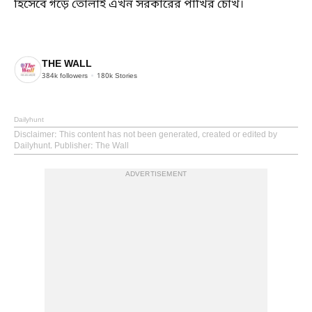
হিসেবে গড়ে তোলাই এখন সরকারের পাখির চোখ।
THE WALL
384k
followers
180k
Stories
Dailyhunt
Disclaimer
: This content has not been generated, created or edited by
Dailyhunt. Publisher: The Wall
ADVERTISEMENT