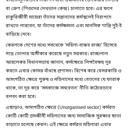
বাধ্যতামূলকভাবে নিরাপদ এবং উচ্চমানের ডে-কেয়ার সেন্টার
বা ক্রেশ (শিশুদের দেখভাল কেন্দ্র) চালাতে হবে। এর ফলে
চাকুরিজীবী মায়েরা তাঁদের সন্তানদের কর্মস্থলেই নিরাপদে
রাখতে পারবেন, যা তাঁদের কর্মক্ষমতা এবং মানসিক শান্তি দুই-ই
বাড়িয়ে দেবে।
কেরলকে দেশের মধ্যে সবথেকে 'মহিলা-বান্ধব রাজ্য' হিসেবে
গড়ে তোলার অঙ্গীকার করেছে নতুন সরকার। রাজ্যপাল
আরলেকর বিধানসভায় জানান, কর্মক্ষেত্রে লিঙ্গবৈষম্য দূর
করতে এবার কোমর বাঁধছে প্রশাসন। বিশেষ করে বেসরকারি ও
অসংগঠিত ক্ষেত্রে পুরুষ ও মহিলাদের মধ্যে বেতনের যে ফারাক
থাকে, তা দূর করে 'সমকাজে সমবেতন' নীতি কঠোরভাবে
বলবৎ করা হবে।
এছাড়াও, অসংগঠিত ক্ষেত্রে (Unorganised sector) কর্মরত
কোটি কোটি শ্রমজীবী মহিলাদের জন্য সামাজিক সুরক্ষার ছাতা
বাড়াতে চলেছে কেরল। এই ক্ষেত্রে কর্মরত মহিলারা এবার