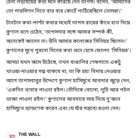
চেনা লড়াইয়ের কথা মনে করিয়ে দেন তাপস। বলেন, 'আমাদের
তো পারমিশন নিতে বার বার কোর্টে পাঠিয়েছিলে তোমরা।'
টানটান কথা-পাল্টা কথার মধ্যেই তাপস রায়ের কাঁধে হাত দিয়ে
কুণাল বলে ওঠেন, 'তাপসদার সঙ্গে আমার সম্পর্ক কী,
অনেকেই জানেন না। উনি আমার কলেজের সিনিয়র ছিলেন।'
কুণালের মুখে পুরনো দিনের কথা শুনে হেসে ফেলেন 'সিনিয়র'।
আড্ডা যখন জমে উঠেছে, তখন বাঙালির শেষপাতে একটু
খাওয়া-দাওয়ার গল্প থাকবে না, তা কি হয়! বিদায় নেওয়ার
আগে তাপসবাবুর উদ্দেশে কুণাল হাসিমুখে আবদার জুড়ে দেন,
'একদিন খাবার পাওনা রইল। বৌদিকে বোলো, লুচি আর পটল
ভাজা পাওনা রইল।' কুণালের আবদারে সায় দিয়ে দু'জনে
হাসিমুখে হ্যান্ডশেক করেন এবং যে যাঁর গন্তব্যে রওনা দেন।
THE WALL