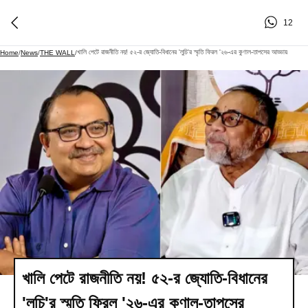
12
খালি পেটে রাজনীতি নয়! ৫২-র জ্যোতি-বিধানের 'লুচি'র স্মৃতি ফিরল '২৬-এর কুণাল-তাপসের আড্ডায়
Home
/
News
/
THE WALL
/
খালি পেটে রাজনীতি নয়! ৫২-র জ্যোতি-বিধানের
'লুচি'র স্মৃতি ফিরল '২৬-এর কুণাল-তাপসের