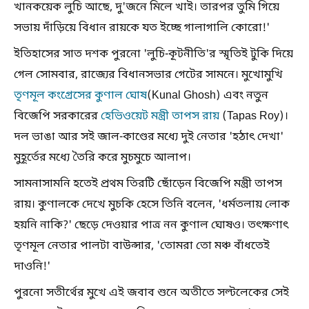
খানকয়েক লুচি আছে, দু'জনে মিলে খাই। তারপর তুমি গিয়ে
সভায় দাঁড়িয়ে বিধান রায়কে যত ইচ্ছে গালাগালি কোরো!'
ইতিহাসের সাত দশক পুরনো 'লুচি-কূটনীতি'র স্মৃতিই টুকি দিয়ে
গেল সোমবার, রাজ্যের বিধানসভার গেটের সামনে। মুখোমুখি
তৃণমূল কংগ্রেসের কুণাল ঘোষ
(Kunal Ghosh) এবং নতুন
বিজেপি সরকারের
হেভিওয়েট মন্ত্রী তাপস রায়
(Tapas Roy)।
দল ভাঙা আর সই জাল-কাণ্ডের মধ্যে দুই নেতার 'হঠাৎ দেখা'
মুহূর্তের মধ্যে তৈরি করে মুচমুচে আলাপ।
সামনাসামনি হতেই প্রথম তিরটি ছোঁড়েন বিজেপি মন্ত্রী তাপস
রায়। কুণালকে দেখে মুচকি হেসে তিনি বলেন, 'ধর্মতলায় লোক
হয়নি নাকি?' ছেড়ে দেওয়ার পাত্র নন কুণাল ঘোষও। তৎক্ষণাৎ
তৃণমূল নেতার পালটা বাউন্সার, 'তোমরা তো মঞ্চ বাঁধতেই
দাওনি!'
পুরনো সতীর্থের মুখে এই জবাব শুনে অতীতে সল্টলেকের সেই