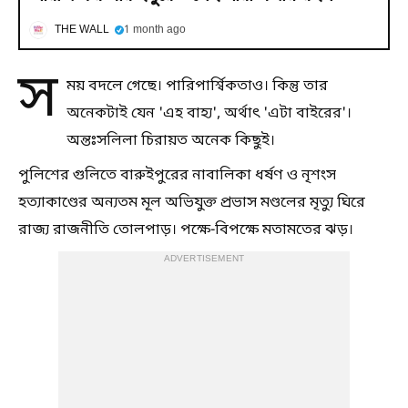
THE WALL
1 month ago
স
ময় বদলে গেছে। পারিপার্শ্বিকতাও। কিন্তু তার
অনেকটাই যেন 'এহ বাহ্য', অর্থাৎ 'এটা বাইরের'।
অন্তঃসলিলা চিরায়ত অনেক কিছুই।
পুলিশের গুলিতে বারুইপুরের নাবালিকা ধর্ষণ ও নৃশংস
হত্যাকাণ্ডের অন্যতম মূল অভিযুক্ত প্রভাস মণ্ডলের মৃত্যু ঘিরে
রাজ্য রাজনীতি তোলপাড়। পক্ষে-বিপক্ষে মতামতের ঝড়।
ADVERTISEMENT