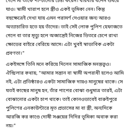
গেলে মা তাকে পাল্টানোর চেষ্টা করেন। বারবার বলেন শুধরে
যাও। স্বামী খারাপ হলে স্ত্রীও একই ভূমিকা নেন। কিন্তু
বহুক্ষেত্রেই দেখা যায় এমন পরামর্শ দেওয়ার জন্য আরও
অত্যাচারিত হতে হয় তাঁদের। তাই সেই লোক পুলিশ হেফাজতে
গেলে বা তার মৃত্যু হলে অজান্তেই নিজের ভিতরে চেপে রাখা
ক্ষোভের বাইরে বেরিয়ে আসে। এটা খুবই স্বাভাবিক একটা
প্রবণতা।"
একইসঙ্গে তিনি মনে করিয়ে দিলেন সামাজিক মনস্তত্ত্বও।
ঐন্দ্রিলার কথায়, "আমার সন্তান বা স্বামী অপরাধী হলেও আমি
নই, এটা প্রতিষ্ঠারও একটা সামাজিক দায়ও মানুষের থাকে। সে
যতই কাছের মানুষ হন, তাঁর পাপের বোঝা শুধুমাত্র তারই, এটা
বোঝানোর একটা চাপ থাকে। তাই কোনওভাবেই বারুইপুরে
পুলিশের এনকাউন্টারে মৃত প্রভাসের মা বা স্ত্রী, অন্যদিকে
আরজি কর কাণ্ডে দোষী সঞ্জয়ের দিদির ভূমিকা অবাক করা
নয়।"