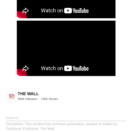
THE WALL
384k
followers
180k
Stories
Dailyhunt
Disclaimer
: This content has not been generated, created or edited by
Dailyhunt. Publisher: The Wall