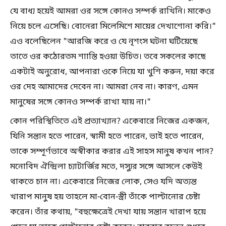
যে বাধ্য হয়েই আমরা ওর সঙ্গে কোনও সম্পর্ক রাখিনি। মাকেও
নিয়ে চলে এসেছি। বোনেরা মিলেমিশে মায়ের দেখাশোনা করি।"
এও বলেছিলেন "আরজি করে ও যে নৃশংস ঘটনা ঘটিয়েছে
তাতে ওর কঠোরতম শাাস্তি হওয়া উচিত। তবে সকলের কাছে
একটাই অনুরোধ, আপনারা ওকে নিয়ে যা খুশি করুন, দয়া করে
ওর দেহ আমাদের দেবেন না। আমরা নেব না। কারণ, এমন
মানুষের সঙ্গে কোনও সম্পর্ক রাখা যায় না।"
কোন পরিস্থিতিতে এই প্রত্যাখ্যান? একেবারে নিজের একজন,
যিনি সন্তান হতে পারেন, স্বামী হতে পারেন, ভাই হতে পারেন,
তাকে সম্পূর্ণভাবে অস্বীকার করার এই সাহস মানুষ কখন পান?
মনোবিদ ঐন্দ্রিলা চ্যাটার্জির মতে, দস্যুর সঙ্গে আসলে কেউই
থাকতে চান না। একেবারে নিজের লোক, সেও যদি অত্যন্ত
খারাপ মানুষ হয় তাহলে মা-বোন-স্ত্রী তাঁকে পাল্টানোর চেষ্টা
করেন। তাঁর কথায়, "বহুক্ষেত্রেই দেখা যায় সন্তান খারাপ হয়ে