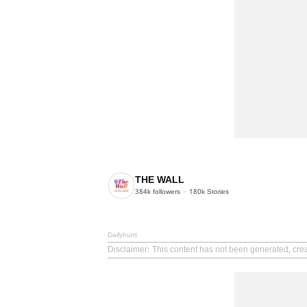
THE WALL
384k
followers
180k
Stories
Dailyhunt
Disclaimer
: This content has not been generated, cre