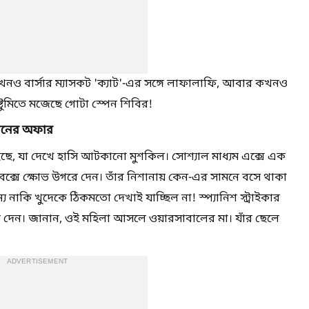
কখনও বার্সার ম্যাসকট 'ক্যাট'-এর সঙ্গে লাফালাফি, আবার কখনও
ুষ্টুমিতে মজেছে গোটা স্পেন শিবির!
াপনের অফার
েছে, যা দেখে হাসি আটকানো মুশকিল। সোশ্যাল মাধ্যম এক্সে এক
্টবক্সে ক্ষোভ উগরে দেন। তাঁর নিশানায় কেন-এর সামনে বসে থাকা
 নাকি খুদেকে ঠিকমতো দেখাই যাচ্ছিল না! স্প্যানিশ স্ট্রাইকার
ব দেন। জানান, ওই মহিলা আসলে ওয়ারসাবালের মা। যাঁর ছেলে
ADVERTISEMENT