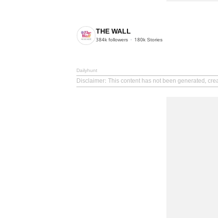
THE WALL
384k
followers
180k
Stories
Dailyhunt
Disclaimer
: This content has not been generated, cre