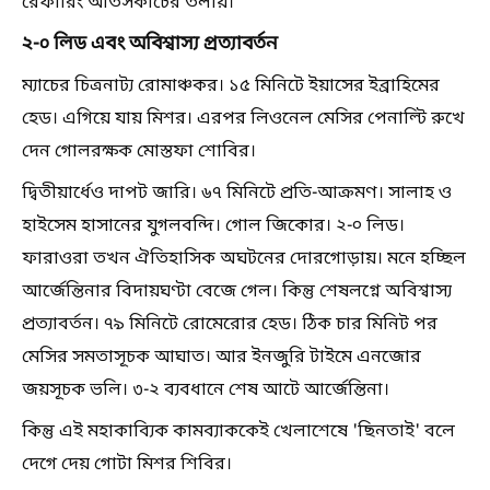
রেফারিং আতসকাচের তলায়।
২-০ লিড এবং অবিশ্বাস্য প্রত্যাবর্তন
ম্যাচের চিত্রনাট্য রোমাঞ্চকর। ১৫ মিনিটে ইয়াসের ইব্রাহিমের
হেড। এগিয়ে যায় মিশর। এরপর লিওনেল মেসির পেনাল্টি রুখে
দেন গোলরক্ষক মোস্তফা শোবির।
দ্বিতীয়ার্ধেও দাপট জারি। ৬৭ মিনিটে প্রতি-আক্রমণ। সালাহ ও
হাইসেম হাসানের যুগলবন্দি। গোল জিকোর। ২-০ লিড।
ফারাওরা তখন ঐতিহাসিক অঘটনের দোরগোড়ায়। মনে হচ্ছিল
আর্জেন্তিনার বিদায়ঘণ্টা বেজে গেল। কিন্তু শেষলগ্নে অবিশ্বাস্য
প্রত্যাবর্তন। ৭৯ মিনিটে রোমেরোর হেড। ঠিক চার মিনিট পর
মেসির সমতাসূচক আঘাত। আর ইনজুরি টাইমে এনজোর
জয়সূচক ভলি। ৩-২ ব্যবধানে শেষ আটে আর্জেন্তিনা।
কিন্তু এই মহাকাব্যিক কামব্যাককেই খেলাশেষে 'ছিনতাই' বলে
দেগে দেয় গোটা মিশর শিবির।