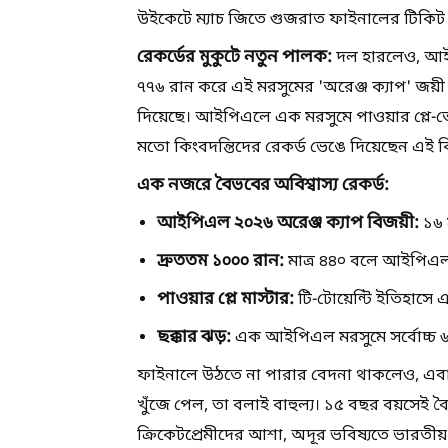
উইকেটে ম্যাচ জিতে গুজরাত ফাইনালের টিকিট 
রেকর্ডের মুকুটে নতুন পালক:
দল হারলেও, আইপ
৭৭৬ রান করে এই মরসুমের 'অরেঞ্জ ক্যাপ' জয়ী হ
দিয়েছে। আইপিএলে এক মরসুমে পাওয়ার প্লে-তে 
মতো কিংবদন্তিদের রেকর্ড ভেঙে দিয়েছেন এই 
এক নজরে বৈভবের অবিশ্বাস্য রেকর্ড:
আইপিএল ২০২৬ অরেঞ্জ ক্যাপ বিজয়ী:
১৬ ম
দ্রুততম ১০০০ রান:
মাত্র ৪৪০ বলে আইপিএল 
পাওয়ার প্লে মাস্টার:
টি-টোয়েন্টি ইতিহাসে এ
ছক্কার ঝড়:
এক আইপিএল মরসুমে সর্বোচ্চ ৬৫ট
ফাইনালে উঠতে না পারার বেদনা থাকলেও, এবা
খুঁজে পেল, তা বলাই বাহুল্য। ১৫ বছর বয়সেই বৈভ
ক্রিকেটপ্রেমীদের আশা, অদূর ভবিষ্যতে ভারতী