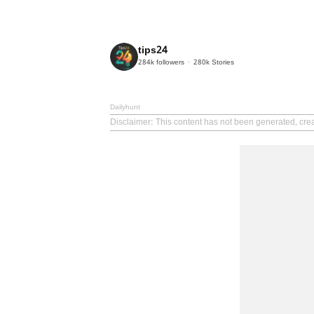
tips24
284k
followers
280k
Stories
Dailyhunt
Disclaimer
: This content has not been generated, crea