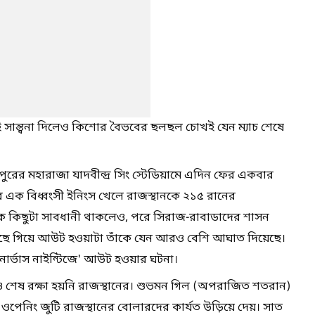
াই সান্ত্বনা দিলেও কিশোর বৈভবের ছলছল চোখই যেন ম্যাচ শেষে
নপুরের মহারাজা যাদবীন্দ্র সিং স্টেডিয়ামে এদিন ফের একবার
 এক বিধ্বংসী ইনিংস খেলে রাজস্থানকে ২১৫ রানের
দিকে কিছুটা সাবধানী থাকলেও, পরে সিরাজ-রাবাডাদের শাসন
ব কাছে গিয়ে আউট হওয়াটা তাঁকে যেন আরও বেশি আঘাত দিয়েছে।
ার্ভাস নাইন্টিজে' আউট হওয়ার ঘটনা।
 শেষ রক্ষা হয়নি রাজস্থানের। শুভমন গিল (অপরাজিত শতরান)
ী ওপেনিং জুটি রাজস্থানের বোলারদের কার্যত উড়িয়ে দেয়। সাত