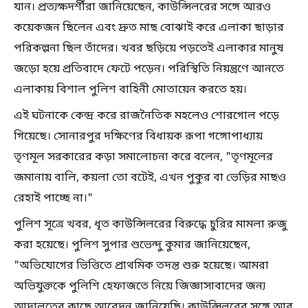
যান। প্রত্যক্ষদর্শীরা জানিয়েছেন, কাউন্সিলরের সঙ্গে আরও
কয়েকজন ছিলেন এবং দ্রুত মাছ বোঝাই করে এলাকা ছাড়ার
পরিকল্পনা ছিল তাঁদের। খবর ছড়িয়ে পড়তেই এলাকার মানুষ
জড়ো হয়ে প্রতিবাদে ফেটে পড়েন। পরিস্থিতি নিয়ন্ত্রণে আনতে
এলাকায় বিশাল পুলিশ বাহিনী মোতায়েন করতে হয়।
এই ঘটনাকে কেন্দ্র করে রাজনৈতিক মহলেও শোরগোল পড়ে
গিয়েছে। সোনারপুর দক্ষিণের বিধায়ক রূপা গঙ্গোপাধ্যায়
তৃণমূল সরকারের কড়া সমালোচনা করে বলেন, "তৃণমূলের
জমানায় বালি, কয়লা তো বটেই, এখন পুকুর বা ভেড়ির মাছও
রেহাই পাচ্ছে না।"
পুলিশ সূত্রে খবর, ধৃত কাউন্সিলরের বিরুদ্ধে চুরির মামলা রুজু
করা হয়েছে। পুলিশ সুপার শুভেন্দু কুমার জানিয়েছেন,
"অভিযোগের ভিত্তিতে প্রাথমিক তদন্ত শুরু হয়েছে। আমরা
অভিযুক্তকে পুলিশি হেফাজতে নিয়ে জিজ্ঞাসাবাদের জন্য
আদালতের কাছে আবেদন জানিয়েছি। কাউন্সিলরের সঙ্গে আর