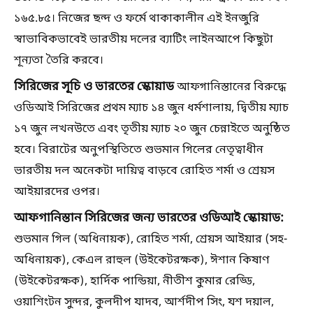
১৬৫.৮৫। নিজের ছন্দ ও ফর্মে থাকাকালীন এই ইনজুরি
স্বাভাবিকভাবেই ভারতীয় দলের ব্যাটিং লাইনআপে কিছুটা
শূন্যতা তৈরি করবে।
সিরিজের সূচি ও ভারতের স্কোয়াড
আফগানিস্তানের বিরুদ্ধে
ওডিআই সিরিজের প্রথম ম্যাচ ১৪ জুন ধর্মশালায়, দ্বিতীয় ম্যাচ
১৭ জুন লখনউতে এবং তৃতীয় ম্যাচ ২০ জুন চেন্নাইতে অনুষ্ঠিত
হবে। বিরাটের অনুপস্থিতিতে শুভমান গিলের নেতৃত্বাধীন
ভারতীয় দল অনেকটা দায়িত্ব বাড়বে রোহিত শর্মা ও শ্রেয়স
আইয়ারদের ওপর।
আফগানিস্তান সিরিজের জন্য ভারতের ওডিআই স্কোয়াড:
শুভমান গিল (অধিনায়ক), রোহিত শর্মা, শ্রেয়স আইয়ার (সহ-
অধিনায়ক), কেএল রাহুল (উইকেটরক্ষক), ঈশান কিষাণ
(উইকেটরক্ষক), হার্দিক পান্ডিয়া, নীতীশ কুমার রেড্ডি,
ওয়াশিংটন সুন্দর, কুলদীপ যাদব, আর্শদীপ সিং, যশ দয়াল,