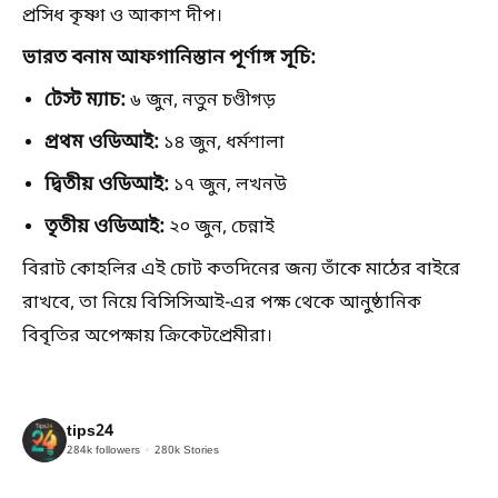
প্রসিধ কৃষ্ণা ও আকাশ দীপ।
ভারত বনাম আফগানিস্তান পূর্ণাঙ্গ সূচি:
টেস্ট ম্যাচ:
৬ জুন, নতুন চণ্ডীগড়
প্রথম ওডিআই:
১৪ জুন, ধর্মশালা
দ্বিতীয় ওডিআই:
১৭ জুন, লখনউ
তৃতীয় ওডিআই:
২০ জুন, চেন্নাই
বিরাট কোহলির এই চোট কতদিনের জন্য তাঁকে মাঠের বাইরে
রাখবে, তা নিয়ে বিসিসিআই-এর পক্ষ থেকে আনুষ্ঠানিক
বিবৃতির অপেক্ষায় ক্রিকেটপ্রেমীরা।
tips24
284k
followers
280k
Stories